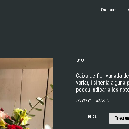
Qui som
XII
Caixa de flor variada d
variar, i si tenia alguna
podeu indicar a les no
60,00
€
–
80,00
€
Mida