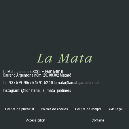
La Mata Jardiners SCCL – F60154010
Carrer d’Argentona núm. 20, 08302 Mataró
Tel:
937 579 706
/
645 91 52 10
lamata@lamatajardiners.cat
Instagram:
@floristeria_la_mata_jardiners
Política de privacitat
Política de cookies
Política de compra
Avís legal
Accessibilitat
Contacte