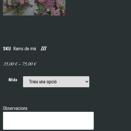
III
SKU
Rams de mà
35,00
€
–
75,00
€
Mida
Observacions