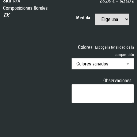
60,00
€
–
80,00
€
SKU
N/A
Composiciones florales
IX
Medida
Colores
Escoge la tonalidad de la
composición
Observaciones